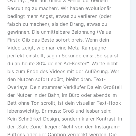
Overlay: „Hör auf, diese 3 Fehler bei deinem
Recruiting zu machen“. Wir haben evolutionär
bedingt mehr Angst, etwas zu verlieren (oder
falsch zu machen), als den Drang, etwas zu
gewinnen. Die unmittelbare Belohnung (Value
First): Gib das Beste sofort preis. Wenn dein
Video zeigt, wie man eine Meta-Kampagne
perfekt einstellt, sag in Sekunde eins: „So sparst
du ab heute 30% deiner Ad-Kosten“. Warte nicht
bis zum Ende des Videos mit der Auflösung. Wer
den Nutzen sofort spürt, bleibt dran. Text-
Overlays: Dein stummer Verkäufer Da ein Großteil
der Nutzer in der Bahn, im Büro oder abends im
Bett ohne Ton scrollt, ist dein visueller Text-Hook
lebenswichtig. Er muss: Groß und lesbar sein:
Kein Schnörkel-Design, sondern klarer Kontrast. In
der „Safe Zone“ liegen: Nicht von den Instagram-
Buttons oder der Caption verdeckt werden. Die